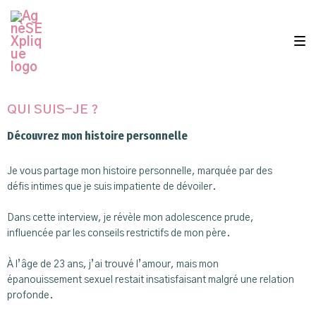
Skip
Skip
Skip
to
to
to
main
content
footer
navigation
QUI SUIS-JE ?
Découvrez mon histoire personnelle
Je vous partage mon histoire personnelle, marquée par des
défis intimes que je suis impatiente de dévoiler.
Dans cette interview, je révèle mon adolescence prude,
influencée par les conseils restrictifs de mon père.
À l’âge de 23 ans, j’ai trouvé l’amour, mais mon
épanouissement sexuel restait insatisfaisant malgré une relation
profonde.