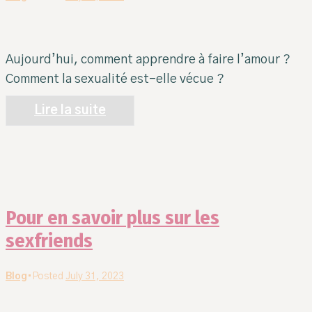
Aujourd’hui, comment apprendre à faire l’amour ?
Comment la sexualité est-elle vécue ?
Lire la suite
Pour en savoir plus sur les
sexfriends
Blog
•
Posted
July 31, 2023