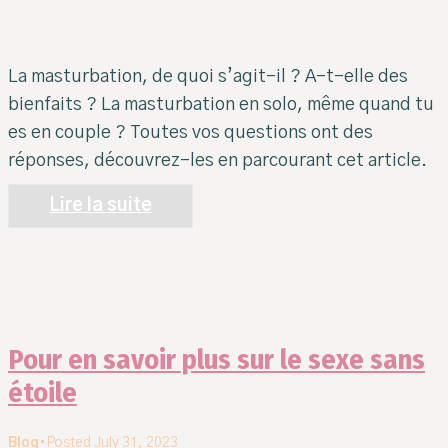
La masturbation, de quoi s’agit-il ? A-t-elle des
bienfaits ? La masturbation en solo, même quand tu
es en couple ? Toutes vos questions ont des
réponses, découvrez-les en parcourant cet article.
Lire la suite
Pour en savoir plus sur le sexe sans
étoile
Blog
•
Posted
July 31, 2023